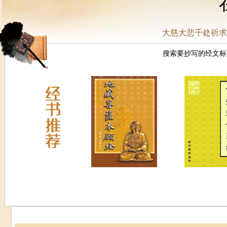
大慈大悲千处祈求
搜索要抄写的经文