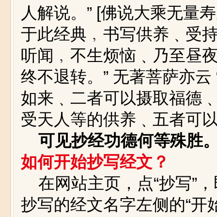
人解说。” [佛说大乘无量
于此经典﹐书写供养﹑受
听闻﹐不生烦恼﹑乃至昼
终不退转。” 无著菩萨亦云
如来﹑二者可以摄取福德
受天人等的供养﹑五者可以
可见抄经功德何等殊胜
如何开始抄写经文？
在网站主页，点“抄写”，
抄写的经文名字左侧的“开