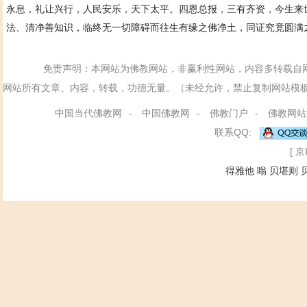
永息，礼让兴行，人民安乐，天下太平。四恩总报，三有齐资，今生来
法、清净善知识，临终无一切障碍而往生有缘之佛净土，同证究竟圆满
免责声明：本网站为佛教网站，非赢利性网站，内容多转载自
网站所有文章、内容，转载，功德无量。（未经允许，禁止复制网站模
中国当代佛教网
-
中国佛教网
-
佛教门户
-
佛教网站
联系QQ:
[ 京
得雅他
嗡
贝堪则