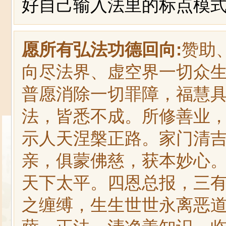
好自己输入法里的标点模式
愿所有弘法功德回向:
赞助
向尽法界、虚空界一切众
普愿消除一切罪障，福慧
法，皆悉不成。所修善业
示人天涅槃正路。家门清
亲，俱蒙佛慈，获本妙心
天下太平。四恩总报，三
之缠缚，生生世世永离恶