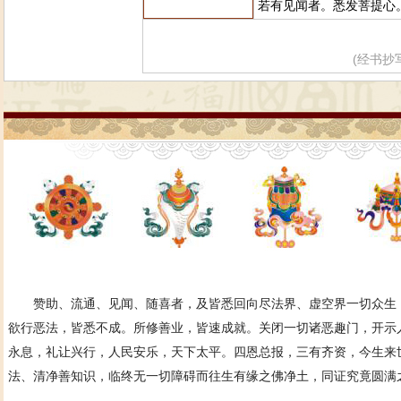
若有见闻者。悉发菩提心
(经书抄
赞助、流通、见闻、随喜者，及皆悉回向尽法界、虚空界一切众生，
欲行恶法，皆悉不成。所修善业，皆速成就。关闭一切诸恶趣门，开示
永息，礼让兴行，人民安乐，天下太平。四恩总报，三有齐资，今生来
法、清净善知识，临终无一切障碍而往生有缘之佛净土，同证究竟圆满