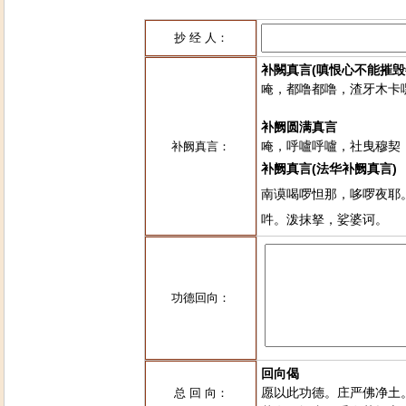
抄 经 人：
补闕真言(嗔恨心不能摧毁
唵，都噜都噜，渣牙木卡
补阙圆满真言
唵，呼嚧呼嚧，社曳穆契
补阙真言：
补阙真言(法华补阙真言)
南谟喝啰怛那，哆啰夜耶
吽。泼抹拏，娑婆诃。
功德回向：
回向偈
愿以此功德。庄严佛净土
总 回 向：