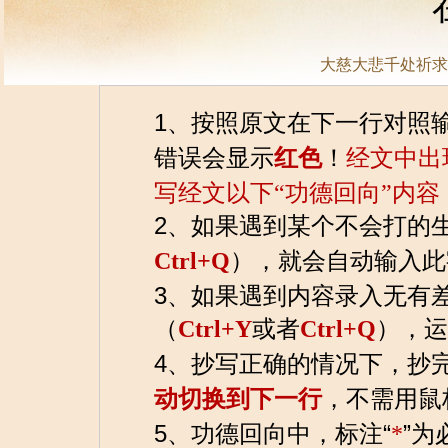
大慈大悲千处祈求
1、按照原文在下一行对照
错误会显示
红色
！
经文中出
写经文以下“功德回向”内
2、如果遇到某个不会打的
Ctrl+Q
），就会自动输入此
3、如果遇到内容录入无有
（
Ctrl+Y
或者
Ctrl+Q
），运
4、抄写正确的情况下，抄
动切换到下一行
，不需用鼠
5、功德回向中，标注“
*
”为