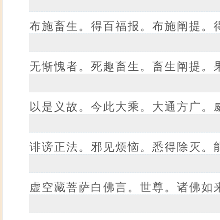
布施畜生。得百福报。布施阐提。
无惭愧者。死趣畜生。畜生阐提。
以是义故。今此大乘。大通方广。
诽谤正法。邪见烦恼。悉得除灭。
虚空藏菩萨白佛言。世尊。诸佛如