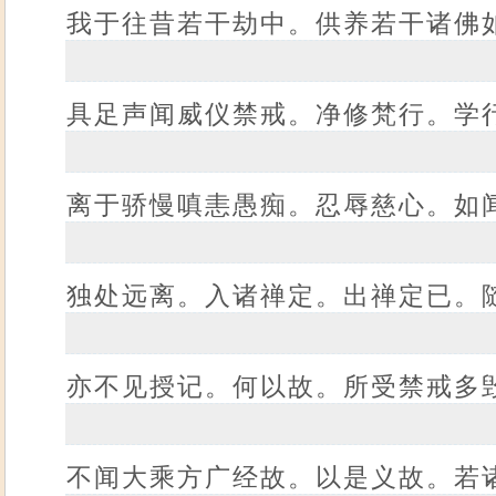
我于往昔若干劫中。供养若干诸佛
具足声闻威仪禁戒。净修梵行。学
离于骄慢嗔恚愚痴。忍辱慈心。如
独处远离。入诸禅定。出禅定已。
亦不见授记。何以故。所受禁戒多
不闻大乘方广经故。以是义故。若