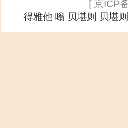
[ 京ICP备
得雅他
嗡
贝堪则
贝堪