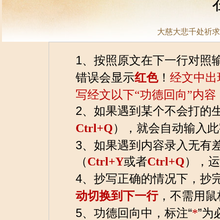
大慈大悲千处祈求
1、按照原文在下一行对照
错误会显示
红色
！
经文中出
写经文以下“功德回向”内
2、如果遇到某个不会打的
Ctrl+Q
），就会自动输入此
3、如果遇到内容录入无有
（
Ctrl+Y
或者
Ctrl+Q
），运
4、抄写正确的情况下，抄
动切换到下一行
，不需用鼠
5、功德回向中，标注“
*
”为