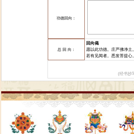
功德回向：
回向偈
愿以此功德。庄严佛净土
总 回 向：
若有见闻者。悉发菩提心
(经书抄