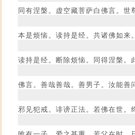
同有涅槃。虚空藏菩萨白佛言。世
本是烦恼。读持是经。共诸佛如来
读持是经。断除烦恼。同得涅槃。
佛言。善哉善哉。善男子。汝能善
邪见犯戒。诽谤正法。若佛在世。
唯有一子。爱之甚重。若父在时。