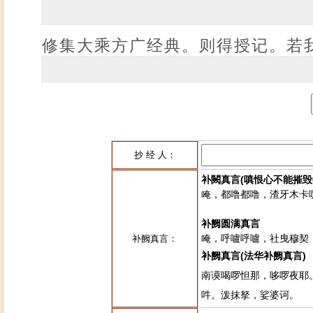
修集大乘方广经典。则得授记。若
抄 经 人：
补闕真言(嗔恨心不能摧毁
唵，都噜都噜，渣牙木卡
补阙圆满真言
唵，呼嚧呼嚧，社曳穆契
补阙真言：
补阙真言(法华补阙真言)
南谟喝啰怛那，哆啰夜耶
吽。泼抹拏，娑婆诃。