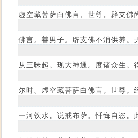
虚空藏菩萨白佛言。世尊。辟支佛
佛言。善男子。辟支佛不消供养。
从三昧起。现大神通。度诸众生。
尔时。虚空藏菩萨白佛言。世尊。
一河饮水。说戒布萨。忏悔自恣。