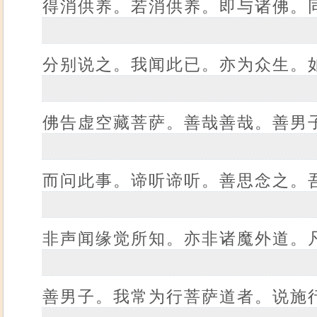
得消供养。若消供养。即与诸佛。
分别说之。我闻此已。亦为众生。
佛告虚空藏菩萨。善哉善哉。善男
而问此事。谛听谛听。善思念之。
非声闻缘觉所知。亦非诸魔外道。
善男子。我常为行菩萨道者。说施