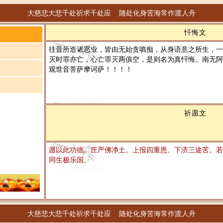
大慈悲大悲千处祈求千处应 随处化身苦海常作渡人舟
忏悔文
往昔所造诸恶业，皆由无始贪嗔痴，从身语意之所生，一
灭时罪亦亡，心亡罪灭两俱空，是则名为真忏悔。南无阿
观世音菩萨摩诃萨！！！！
祈愿文
愿以此功德。庄严佛净土。上报四重恩。下济三途苦。若
同生极乐国。
大慈悲大悲千处祈求千处应 随处化身苦海常作渡人舟