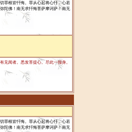
切罪根皆忏悔。罪从心起将心忏，心若
弥陀佛！南无求忏悔菩萨摩诃萨！南无
有见闻者。悉发菩提心。尽此一报身。
切罪根皆忏悔。罪从心起将心忏，心若
弥陀佛！南无求忏悔菩萨摩诃萨！南无