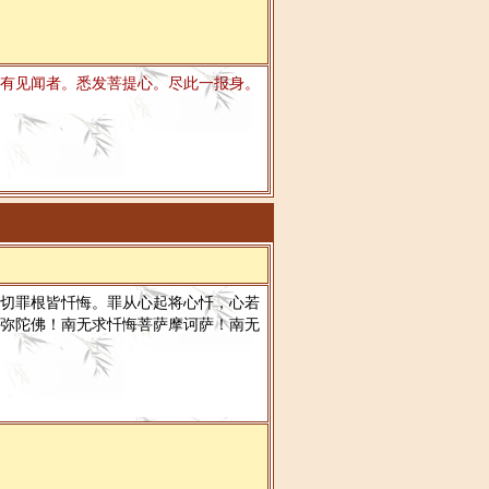
有见闻者。悉发菩提心。尽此一报身。
切罪根皆忏悔。罪从心起将心忏，心若
弥陀佛！南无求忏悔菩萨摩诃萨！南无