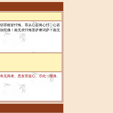
切罪根皆忏悔。罪从心起将心忏，心若
弥陀佛！南无求忏悔菩萨摩诃萨！南无
有见闻者。悉发菩提心。尽此一报身。