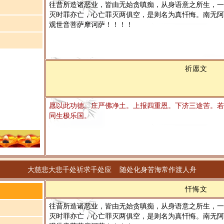
往昔所造诸恶业，皆由无始贪嗔痴，从身语意之所生，一
灭时罪亦亡，心亡罪灭两俱空，是则名为真忏悔。南无阿
观世音菩萨摩诃萨！！！！
祈愿文
愿以此功德。庄严佛净土。上报四重恩。下济三途苦。若
同生极乐国。
大慈悲大悲千处祈求千处应 随处化身苦海常作渡人舟
忏悔文
往昔所造诸恶业，皆由无始贪嗔痴，从身语意之所生，一
灭时罪亦亡，心亡罪灭两俱空，是则名为真忏悔。南无阿