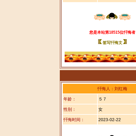
您是本站第18515位忏悔者
签写忏悔文
忏悔人：刘红梅
年龄：
５７
性别：
女
忏悔时间：
2023-02-22