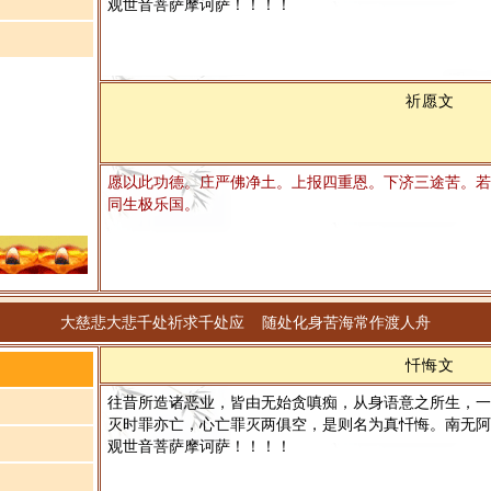
观世音菩萨摩诃萨！！！！
祈愿文
愿以此功德。庄严佛净土。上报四重恩。下济三途苦。若
同生极乐国。
大慈悲大悲千处祈求千处应 随处化身苦海常作渡人舟
忏悔文
往昔所造诸恶业，皆由无始贪嗔痴，从身语意之所生，一
灭时罪亦亡，心亡罪灭两俱空，是则名为真忏悔。南无阿
观世音菩萨摩诃萨！！！！