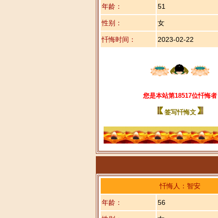
年龄：
51
性别：
女
忏悔时间：
2023-02-22
您是本站第18517位忏悔者
签写忏悔文
忏悔人：智安
年龄：
56