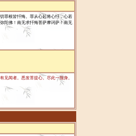
切罪根皆忏悔。罪从心起将心忏，心若
弥陀佛！南无求忏悔菩萨摩诃萨！南无
有见闻者。悉发菩提心。尽此一报身。