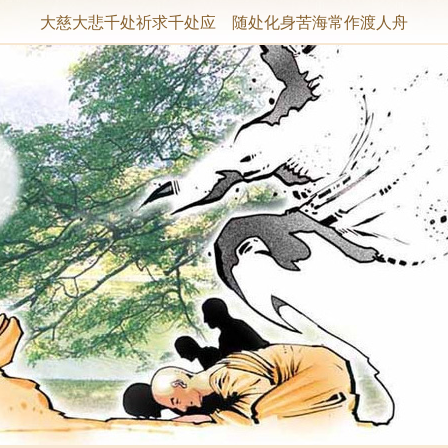
大慈大悲千处祈求千处应 随处化身苦海常作渡人舟