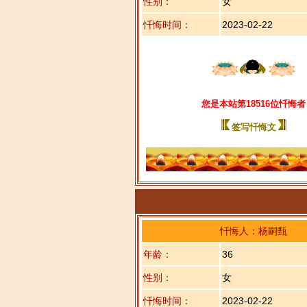
性别：
女
忏悔时间：
2023-02-22
您是本站第18516位忏悔者
签写忏悔文
忏悔人：杨嗣甄
年龄：
36
性别：
女
忏悔时间：
2023-02-22