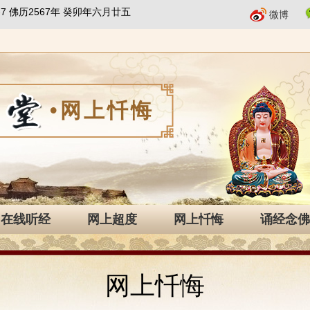
8-7 佛历2567年 癸卯年六月廿五
微博
•网上忏悔
在线听经
网上超度
网上忏悔
诵经念佛
网上忏悔