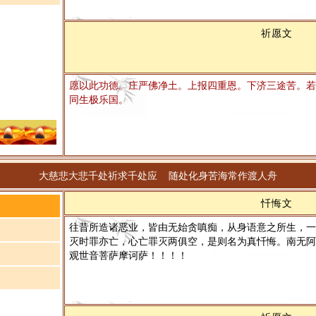
祈愿文
愿以此功德。庄严佛净土。上报四重恩。下济三途苦。若
同生极乐国。
大慈悲大悲千处祈求千处应 随处化身苦海常作渡人舟
忏悔文
往昔所造诸恶业，皆由无始贪嗔痴，从身语意之所生，一
灭时罪亦亡，心亡罪灭两俱空，是则名为真忏悔。南无阿
观世音菩萨摩诃萨！！！！