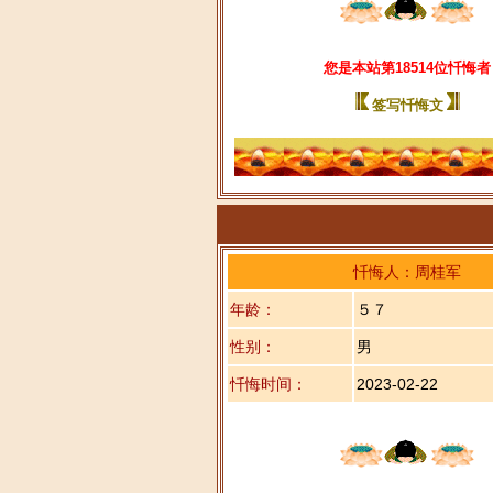
您是本站第18514位忏悔者
签写忏悔文
忏悔人：周桂军
年龄：
５７
性别：
男
忏悔时间：
2023-02-22