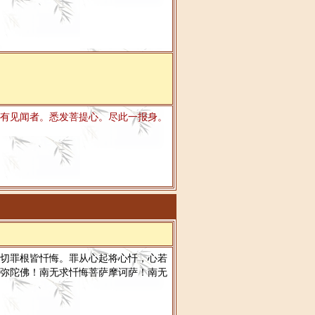
有见闻者。悉发菩提心。尽此一报身。
切罪根皆忏悔。罪从心起将心忏，心若
弥陀佛！南无求忏悔菩萨摩诃萨！南无