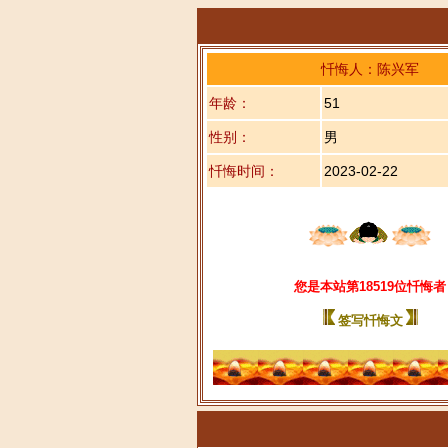
忏悔人：陈兴军
年龄：
51
性别：
男
忏悔时间：
2023-02-22
您是本站第18519位忏悔者
签写忏悔文