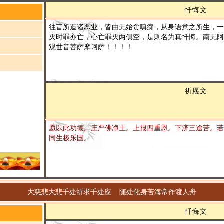
忏悔文
往昔所造诸恶业，皆由无始贪嗔痴，从身语意之所生，一
灭时罪亦亡，心亡罪灭两俱空，是则名为真忏悔。南无阿
观世音菩萨摩诃萨！！！！
祈愿文
愿以此功德。庄严佛净土。上报四重恩。下济三途苦。若
同生极乐国。
大慈悲大悲千处祈求千处应 随处化身苦海常作渡人舟
忏悔文