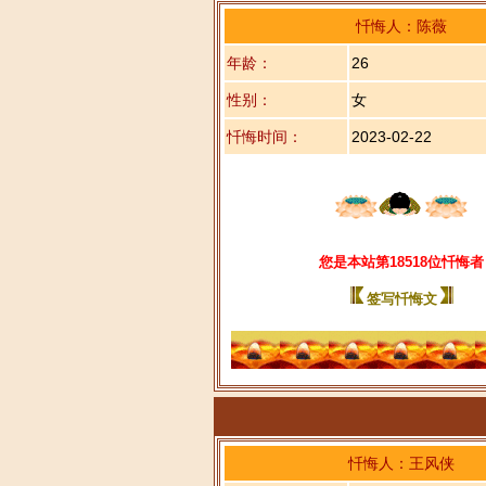
忏悔人：陈薇
年龄：
26
性别：
女
忏悔时间：
2023-02-22
您是本站第18518位忏悔者
签写忏悔文
忏悔人：王风侠