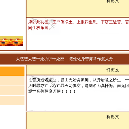
祈愿文
愿以此功德。庄严佛净土。上报四重恩。下济三途苦。若
同生极乐国。
大慈悲大悲千处祈求千处应 随处化身苦海常作渡人舟
忏悔文
往昔所造诸恶业，皆由无始贪嗔痴，从身语意之所生，一
灭时罪亦亡，心亡罪灭两俱空，是则名为真忏悔。南无阿
观世音菩萨摩诃萨！！！！
祈愿文