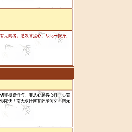
有见闻者。悉发菩提心。尽此一报身。
切罪根皆忏悔。罪从心起将心忏，心若
弥陀佛！南无求忏悔菩萨摩诃萨！南无